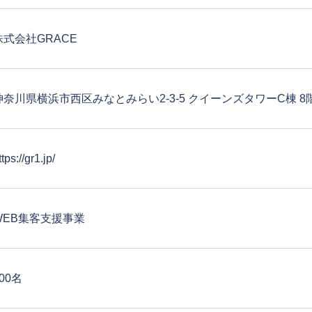
株式会社GRACE
神奈川県横浜市西区みなとみらい2-3-5 クイーンズタワーC棟 8
ttps://gr1.jp/
WEB集客支援事業
00名